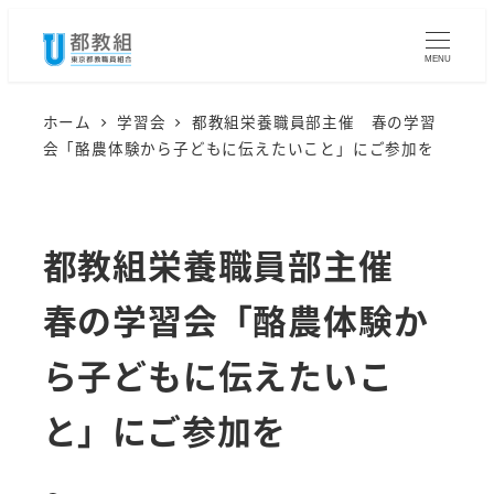
メ
イ
MENU
ン
コ
ホーム
学習会
都教組栄養職員部主催 春の学習
会「酪農体験から子どもに伝えたいこと」にご参加を
ン
テ
ン
都教組栄養職員部主催
ツ
へ
春の学習会「酪農体験か
移
動
ら子どもに伝えたいこ
と」にご参加を