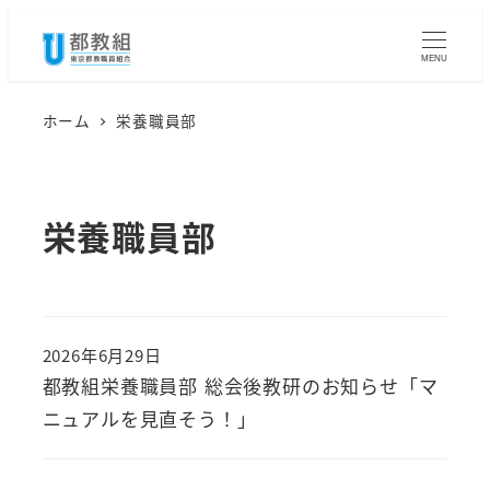
メ
イ
MENU
ン
コ
ホーム
栄養職員部
ン
テ
ン
栄養職員部
ツ
へ
移
動
2026年6月29日
投稿日
都教組栄養職員部 総会後教研のお知らせ「マ
ニュアルを見直そう！」