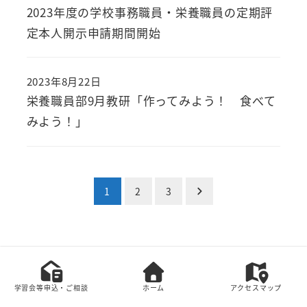
投稿日
2023年度の学校事務職員・栄養職員の定期評
定本人開示申請期間開始
2023年8月22日
投稿日
栄養職員部9月教研「作ってみよう！ 食べて
みよう！」
投
1
2
3
稿
の
本サイト上の全てのコンテンツの無断転載を禁じま
ペ
す。
学習会等申込・ご相談
ホーム
アクセスマップ