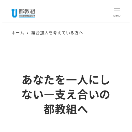
メ
イ
MENU
ン
コ
ホーム
組合加入を考えている方へ
ン
テ
ン
ツ
あなたを一人にし
へ
移
ない―支え合いの
動
都教組へ