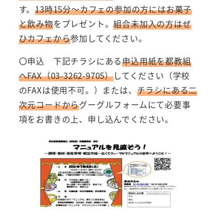
す。
13時15分～カフェの参加の方にはお菓子
と飲み物
をプレゼント。
組合未加入の方はぜ
ひカフェから
参加してください。
〇申込 下記チラシにある
申込用紙を都教組
へFAX（03-3262-9705）
してください（学校
のFAXは使用不可。）または、
チラシにある二
次元コードから
グーグルフォームにて必要事
項をお書きの上、申し込んでください。