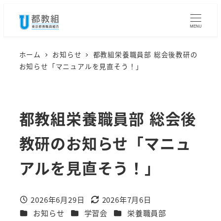
メ
イ
MENU
ン
コ
ホーム
お知らせ
都教組栄養職員部 総会後教研の
お知らせ「マニュアルを見直そう！」
ン
テ
ン
都教組栄養職員部 総会後
ツ
へ
教研のお知らせ「マニュ
移
動
アルを見直そう！」
2026年6月29日
2026年7月6日
投稿日
更新日
カテゴリー
カテゴリー
カテゴリー
お知らせ
学習会
栄養職員部