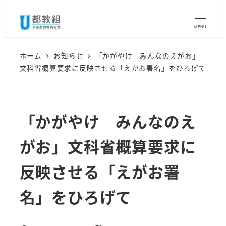
メ
イ
MENU
ン
コ
ホーム
お知らせ
「かがやけ みんなのえがお」
文科省概算要求に反映させる「えがお署名」をひろげて
ン
テ
ン
「かがやけ みんなのえ
ツ
へ
がお」文科省概算要求に
移
動
反映させる「えがお署
名」をひろげて