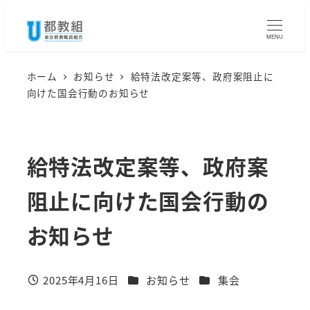
メ
イ
MENU
ン
コ
ホーム
お知らせ
給特法改定案等、政府案阻止に
向けた国会行動のお知らせ
ン
テ
ン
給特法改定案等、政府案
ツ
へ
阻止に向けた国会行動の
移
動
お知らせ
カテゴリー
カテゴリー
2025年4月16日
お知らせ
集会
投稿日