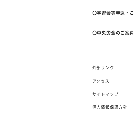
等、詳細を確認
都教組に直接電
〇学習会等申込・
組合学校詳細は
〇中央労金のご案
外部リンク
アクセス
サイトマップ
個人情報保護方針