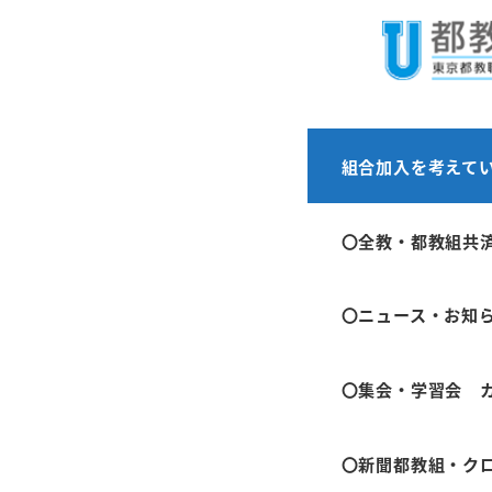
メ
ホーム
分会活動
イ
ン
コ
ン
都教組第
組合加入を考えて
テ
ン
〇全教・都教組共
2023年6月29日
ツ
投稿日
へ
〇ニュース・お知
移
〇 2023年7月
動
〇 職場や地域
〇集会・学習会 
域での悩み、と
〇新聞都教組・ク
〇 組合員対象