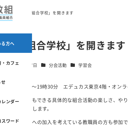
都教組第1回「組合学校」を開きます
1回「組合学校」を開きます
いる方へ
済・カフェ
カテゴリー
カテゴリー
2024年2月7日
分会活動
学習会
更新日
らせ
24日（月）18時～19時30分 エデュカス東京4階・オン
で気軽に一人でもできる具体的な組合活動の楽しさ、やり
カレンダー
りくみ等も交流します。
ロスワード
ですが、都教組への加入を考えている教職員の方も参加で