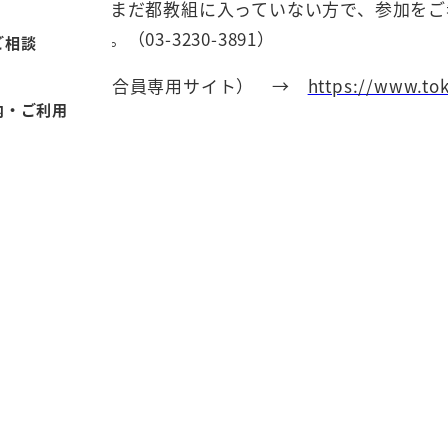
してください。まだ都教組に入っていない方で、参加をご
話して
ください。（03-3230-3891）
ご相談
こちらから（組合員専用サイト） →
https://www.to
内・ご利用