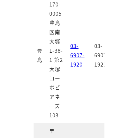
170-
0005
豊島
区南
大塚
03-
03-
豊
1-38-
6907-
6907-
島
1 第2
1920
1921
大塚
コー
ポビ
アネ
ーズ
103
〒