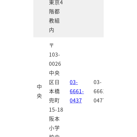
東京4
階都
教組
内
〒
103-
0026
中央
区日
03-
03-
中
本橋
6661-
6661-
央
兜町
0437
0477
15-18
阪本
小学
校内