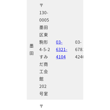
〒
130-
0005
墨田
区東
駒形
03-
03-
墨
4-5-2
6321-
6781-
田
すみ
4104
4240
だ商
工会
館
202
号室
〒