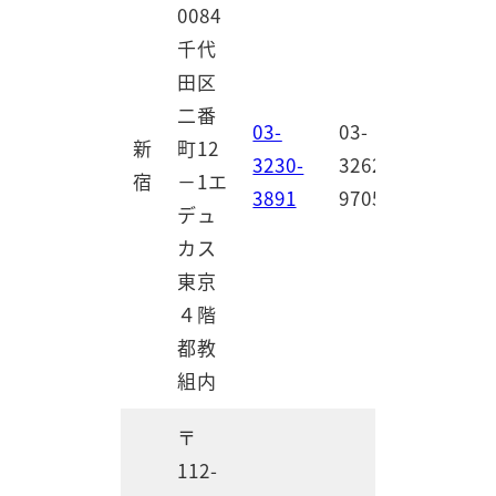
0084
千代
田区
二番
03-
03-
新
町12
3230-
3262-
宿
－1エ
3891
9705
デュ
カス
東京
４階
都教
組内
〒
112-