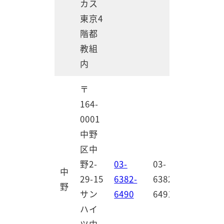
カス
東京4
階都
教組
内
〒
164-
0001
中野
区中
野2-
03-
03-
中
29-15
6382-
6382-
野
サン
6490
6491
ハイ
ツ中