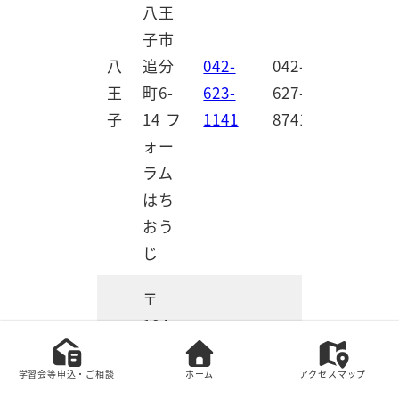
八王
子市
八
追分
042-
042-
王
町6-
623-
627-
子
14 フ
1141
8741
ォー
ラム
はち
おう
じ
〒
184-
北
0004
042-
042-
学習会等申込・ご相談
ホーム
アクセスマップ
多
小金
384-
384-