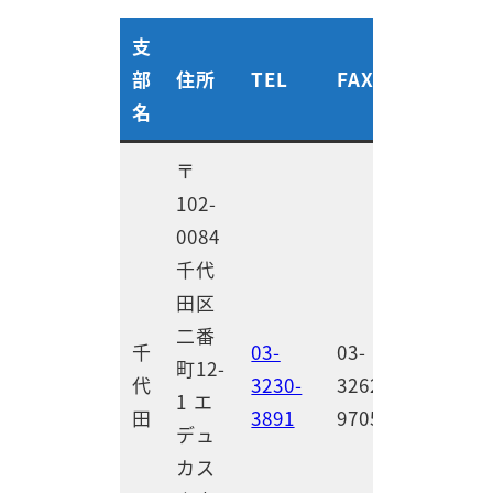
支
部
住所
TEL
FAX
名
〒
102-
0084
千代
田区
二番
千
03-
03-
町12-
代
3230-
3262-
1 エ
田
3891
9705
デュ
カス