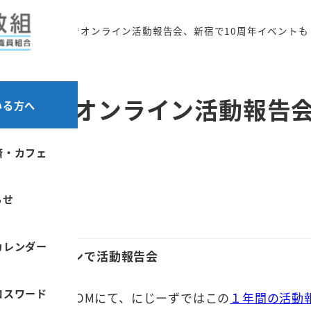
「にじーず」でオンライン活動報告会、新宿で10周年イベントも
ず」でオンライン活動報告会
いる方へ
済・カフェ
カテゴリー
お知らせ
らせ
カレンダー
催！オンラインで活動報告会
ロスワード
(火)20時からZOOMにて、にじーずではこの
１年間の活動