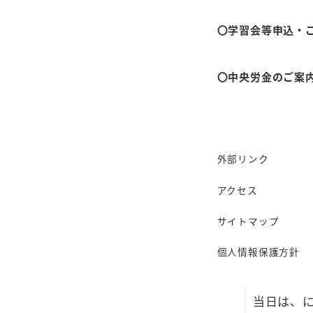
当日はユ
「にじーず
〇学習会等申込・
で、どうや
している
〇中央労金のご案
どもたち
ことにつ
日時：6月
外部リンク
アクセス
○8
月には
サイトマップ
にじーずは
個人情報保護方針
くださっ
当日は、