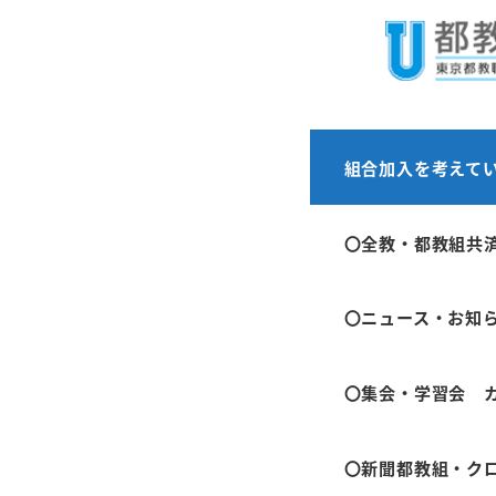
メ
ホーム
お知らせ
イ
ン
コ
ン
「にじー
組合加入を考えて
テ
も
ン
〇全教・都教組共
ツ
へ
2026年6月10日
〇ニュース・お知
移
投稿日
動
〇集会・学習会 
○
来週開
〇新聞都教組・ク
6月16日