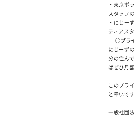
・東京ボ
スタッフ
・にじーず
ティアス
○
プラ
にじーずの
分の住ん
ばぜひ月
このプラ
と幸いで
一般社団