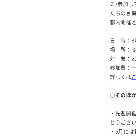
る/参加
たちの言
都内開催
日 時：8月2
場 所：ふ
対 象：
参加費：一
詳しくは
○
そのほ
・先週開催
とうござ
・5月には