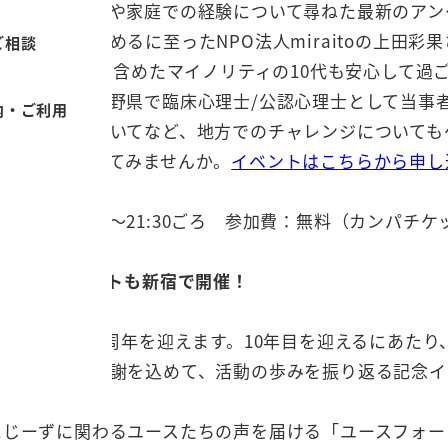
ースたちの学校や家庭での経験について尋ねた最新のアン
盛岡」をはじめるに至ったNPO法人miraitoの上田
ご相談
ってLGBTQを含めたマイノリティの10代も安心して
か、あるいは長野県で臨床心理士/公認心理士として当事
内・ご利用
との関わりについてなど、地方でのチャレンジについても
いて一緒に考えてみませんか。
イベントはこちらから申し
16日(火)20:00～21:30ごろ 参加費：無料（カンパチ
10
周年イベントも新宿で開催！
この8月で10周年を迎えます。10年目を迎えるにあたり
た皆さまへの感謝を込めて、活動の歩みを振り返る記念イ
にじーずに関わるユースたちの声を届ける「ユースフォー