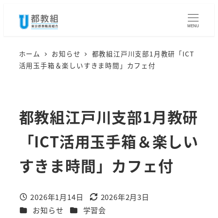
メ
イ
MENU
ン
コ
ホーム
お知らせ
都教組江戸川支部1月教研「ICT
活用玉手箱＆楽しいすきま時間」カフェ付
ン
テ
ン
都教組江戸川支部1月教研
ツ
へ
「ICT活用玉手箱＆楽しい
移
動
すきま時間」カフェ付
2026年1月14日
2026年2月3日
投稿日
更新日
カテゴリー
カテゴリー
お知らせ
学習会