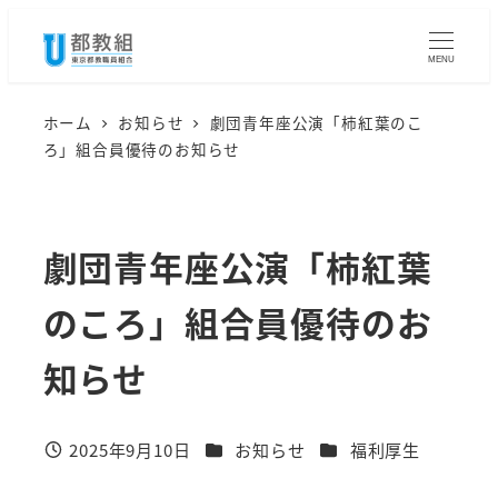
メ
イ
MENU
ン
コ
ホーム
お知らせ
劇団青年座公演「柿紅葉のこ
ろ」組合員優待のお知らせ
ン
テ
ン
劇団青年座公演「柿紅葉
ツ
へ
のころ」組合員優待のお
移
動
知らせ
カテゴリー
カテゴリー
2025年9月10日
お知らせ
福利厚生
投稿日