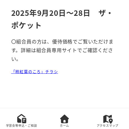
2025年9月20日～28日 ザ・
ポケット
〇組合員の方は、優待価格でご覧いただけま
す。詳細は組合員専用サイトでご確認くださ
い。
「柿紅葉のころ」チラシ
本サイト上の全てのコンテンツの無断転載を禁じま
す。
学習会等申込・ご相談
ホーム
アクセスマップ