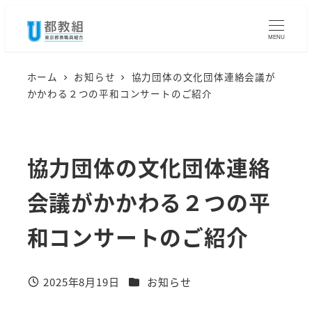
メ
イ
MENU
ン
コ
ホーム
お知らせ
協力団体の文化団体連絡会議が
かかわる２つの平和コンサートのご紹介
ン
テ
ン
協力団体の文化団体連絡
ツ
へ
会議がかかわる２つの平
移
動
和コンサートのご紹介
カテゴリー
2025年8月19日
お知らせ
投稿日