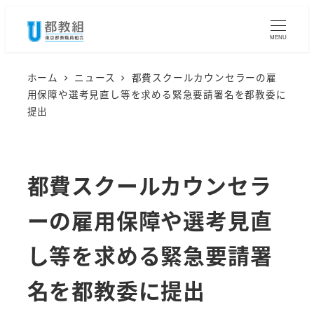
メ
イ
MENU
ン
コ
ホーム
ニュース
都費スクールカウンセラーの雇
用保障や選考見直し等を求める緊急要請署名を都教委に
ン
提出
テ
ン
ツ
都費スクールカウンセラ
へ
移
ーの雇用保障や選考見直
動
し等を求める緊急要請署
名を都教委に提出