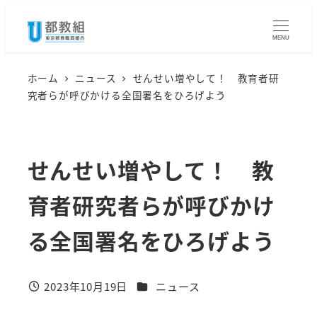
メ
イ
MENU
ン
コ
ホーム
ニュース
せんせい増やして！ 教育者研
究者らが呼びかける全国署名をひろげよう
ン
テ
ン
せんせい増やして！ 教
ツ
へ
育者研究者らが呼びかけ
移
動
る全国署名をひろげよう
カテゴリー
2023年10月19日
ニュース
投稿日