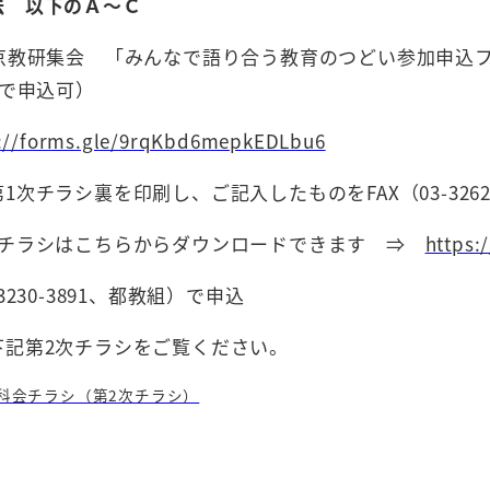
法 以下のＡ～Ｃ
教研集会 「みんなで語り合う教育のつどい参加申込フォ
らで申込可）
s://forms.gle/9rqKbd6mepkEDLbu6
次チラシ裏を印刷し、ご記入したものをFAX（03-3262
シはこちらからダウンロードできます ⇒
https:
230-3891、都教組）で申込
第2次チラシをご覧ください。
科会チラシ（第2次チラシ）