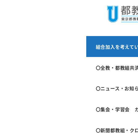
メ
ホーム
お知らせ
イ
ン
コ
ン
第73次
組合加入を考えて
テ
知らせ
ン
〇全教・都教組共
ツ
へ
2023年10月12
〇ニュース・お知
移
投稿日
動
〇集会・学習会 
今年の「第７３
す。「特設分科
す。教職員に限
〇新聞都教組・ク
す。詳しくはチ