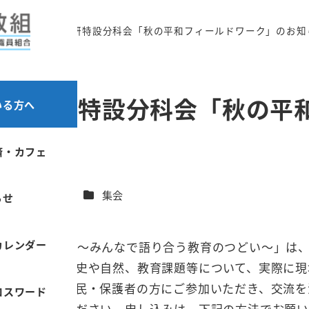
第73次東京教研特設分科会「秋の平和フィールドワーク」のお知
東京教研特設分科会「秋の平
いる方へ
済・カフェ
カテゴリー
カテゴリー
日
お知らせ
集会
らせ
カレンダー
次東京教研集会～みんなで語り合う教育のつどい～」は
会」は地域の歴史や自然、教育課題等について、実際に現
らず、多くの市民・保護者の方にご参加いただき、交流を
ロスワード
ラシをご確認ください。申し込みは、下記の方法でお願い