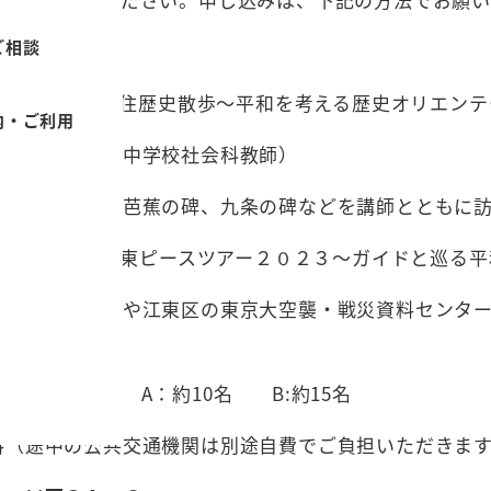
ご相談
（土）「足立千住歴史散歩～平和を考える歴史オリエンテ
内・ご利用
夫さん（元中学校社会科教師）
住神社、芭蕉の碑、九条の碑などを講師とともに訪
（木・祝）「江東ピースツアー２０２３～ガイドと巡る平和
竜丸展示館や江東区の東京大空襲・戦災資料センター
話を聞けます。
順となります） A：約10名 B:約15名
（途中の公共交通機関は別途自費でご負担いただきま