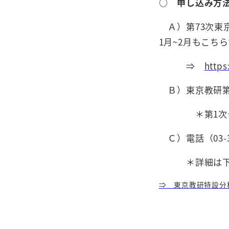
○
申し込み方
Ａ）第73次東京
1月~2月もこち
⇒
http
Ｂ）東京教研第1
＊第1次チラ
Ｃ）電話（03-3
＊詳細は下記
⇒ 東京教研特設分