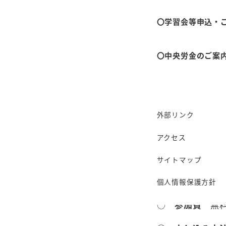
〇学習会等申込・
○
日程・内容
A）10月21日
〇中央労金のご案
講師：大谷猛
森鴎外旧居や千
外部リンク
B）11月23日
アクセス
夢の島の第五福
した方に直接お
サイトマップ
○
定員
（先着
個人情報保護方針
○
参加費
無料