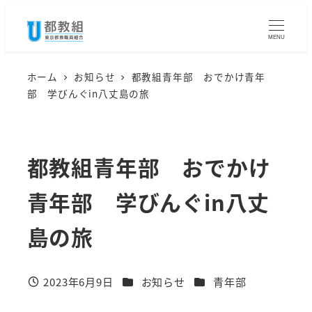
メ
イ
MENU
ン
コ
ホーム
お知らせ
都教組青年部 おでかけ青年
部 学びんぐin八丈島の旅
ン
テ
ン
都教組青年部 おでかけ
ツ
へ
青年部 学びんぐin八丈
移
動
島の旅
カテゴリー
カテゴリー
2023年6月9日
お知らせ
青年部
投稿日