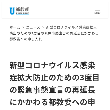
メ
イ
MENU
ン
コ
ホーム
ニュース
新型コロナウイルス感染症拡大
防止のための3度目の緊急事態宣言の再延長にかかわる
ン
都教委への申し入れ
テ
ン
ツ
新型コロナウイルス感染
へ
移
症拡大防止のための3度目
動
の緊急事態宣言の再延長
にかかわる都教委への申