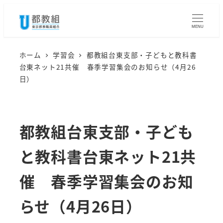
メ
イ
MENU
ン
コ
ホーム
学習会
都教組台東支部・子どもと教科書
台東ネット21共催 春季学習集会のお知らせ（4月26
ン
日）
テ
ン
ツ
都教組台東支部・子ども
へ
移
と教科書台東ネット21共
動
催 春季学習集会のお知
らせ（4月26日）