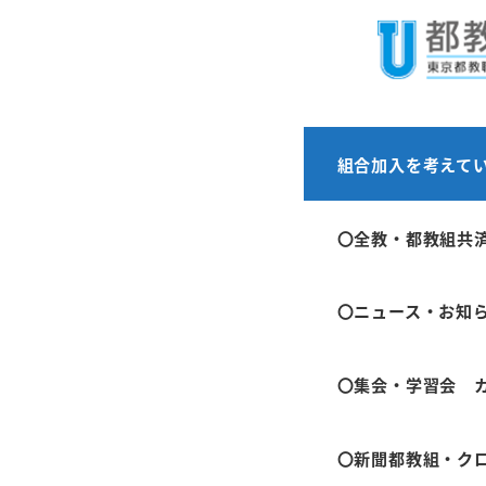
メ
ホーム
学習会
イ
ン
コ
ン
全国青年
組合加入を考えて
テ
ン
〇全教・都教組共
2020年12月11
ツ
投稿日
へ
〇ニュース・お知
移
オンライ
動
花～
〇集会・学習会 
青年教職員どう
〇新聞都教組・ク