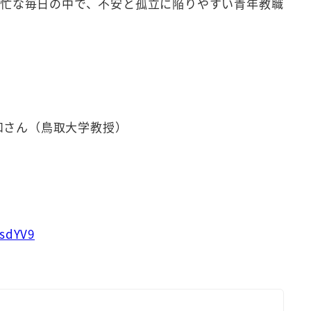
多忙な毎日の中で、不安と孤立に陥りやすい青年教職
和さん（鳥取大学教授）
qsdYV9