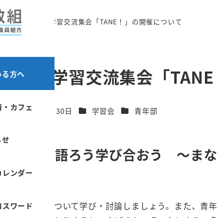
全国青年教職員学習交流集会「TANE！」の開催について
教職員学習交流集会「TAN
いる方へ
済・カフェ
カテゴリー
カテゴリー
日
2021年7月30日
学習会
青年部
更新日
らせ
ンだけど！語ろう学び合おう ～まな
カレンダー
しで教育実践について学び・討論しましょう。また、青年
ロスワード