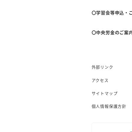
するなかで、各
員が、全国の仲
〇学習会等申込・
日程 ２０
〇中央労金のご案
全体会・全
分科会１３
全体講演 
申し込み締
外部リンク
アクセス
申し込み方
サイトマップ
WEBからの申
個人情報保護方針
詳細はチラシを