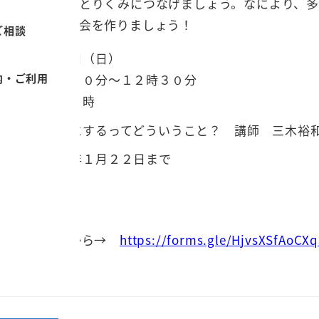
地での主体的なとりくみにつなげましょう。なにより、
間とつながる機会を作りましょう！
ご相談
２１年２月７日（日）
内・ご利用
体講演１０時３０分～１２時３０分
時３０分～１５時
子どもを大事にするってどういうこと？ 講師 三木裕
切 ２０２１年１月２２日まで
法
し込みはこちらから→
https://forms.gle/HjvsXSfAoCX
ご参照ください