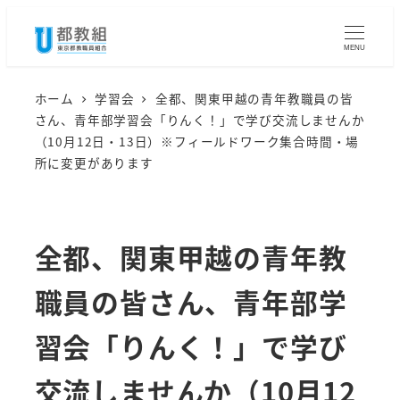
メ
イ
MENU
ン
コ
ホーム
学習会
全都、関東甲越の青年教職員の皆
さん、青年部学習会「りんく！」で学び交流しませんか
ン
（10月12日・13日）※フィールドワーク集合時間・場
テ
所に変更があります
ン
ツ
へ
全都、関東甲越の青年教
移
動
職員の皆さん、青年部学
習会「りんく！」で学び
交流しませんか（10月12