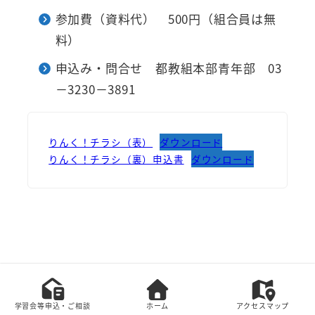
参加費（資料代） 500円（組合員は無
料）
申込み・問合せ 都教組本部青年部 03
－3230－3891
りんく！チラシ（表）
ダウンロード
りんく！チラシ（裏）申込書
ダウンロード
本サイト上の全てのコンテンツの無断転載を禁じま
す。
学習会等申込・ご相談
ホーム
アクセスマップ