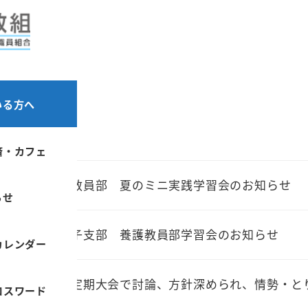
部
員部
いる方へ
済・カフェ
都教組養護教員部 夏のミニ実践学習会のお知らせ
らせ
都教組八王子支部 養護教員部学習会のお知らせ
カレンダー
養護教員部定期大会で討論、方針深められ、情勢・と
ロスワード