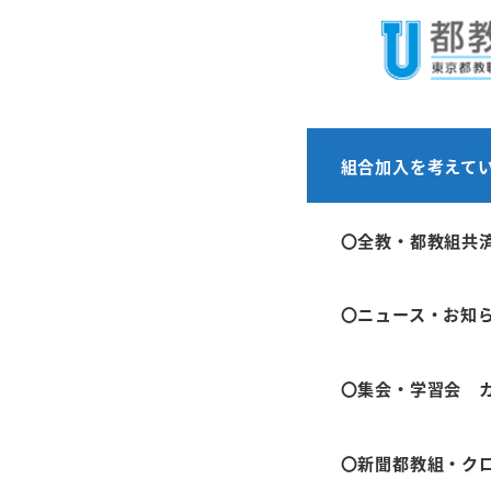
メ
ホーム
養護教員
イ
ン
コ
ン
養護教
組合加入を考えて
テ
ン
〇全教・都教組共
ツ
へ
2024年6月11日
投稿日
〇ニュース・お知
移
動
2024年2月19日
投稿日
〇集会・学習会 
2021年9月13日
〇新聞都教組・ク
投稿日