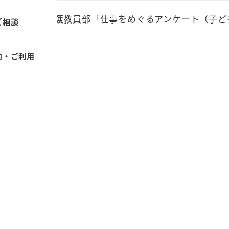
2021年度養護教員部「仕事をめぐるアンケート（子
ご相談
内・ご利用