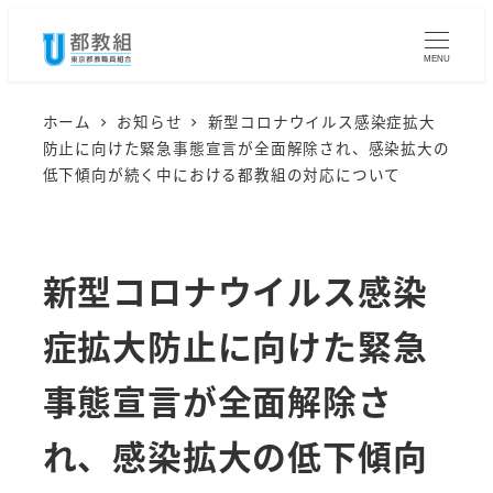
メ
イ
MENU
ン
コ
ホーム
お知らせ
新型コロナウイルス感染症拡大
防止に向けた緊急事態宣言が全面解除され、感染拡大の
ン
低下傾向が続く中における都教組の対応について
テ
ン
ツ
新型コロナウイルス感染
へ
移
症拡大防止に向けた緊急
動
事態宣言が全面解除さ
れ、感染拡大の低下傾向