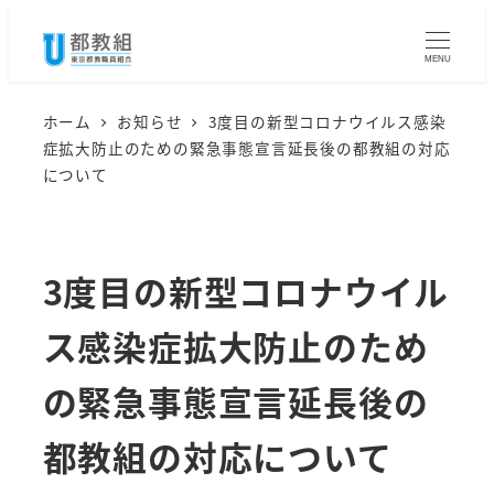
メ
イ
MENU
ン
コ
ホーム
お知らせ
3度目の新型コロナウイルス感染
症拡大防止のための緊急事態宣言延長後の都教組の対応
ン
について
テ
ン
ツ
3度目の新型コロナウイル
へ
移
ス感染症拡大防止のため
動
の緊急事態宣言延長後の
都教組の対応について