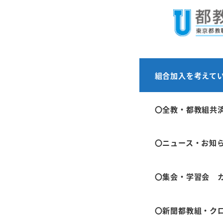
メ
ホーム
お知らせ
イ
ン
コ
ン
新型コロ
組合加入を考えて
テ
事態宣
ン
〇全教・都教組共
ツ
へ
2021年4月23日
〇ニュース・お知
移
投稿日
動
〇集会・学習会 
新型コロナウイル
て、発令されま
〇新聞都教組・ク
都教組として、