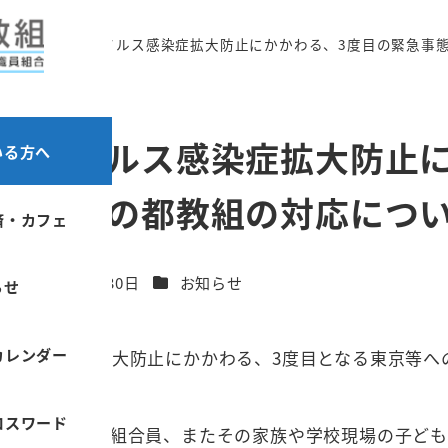
新型コロナウイルス感染症拡大防止にかかわる、3度目の緊急事
ナウイルス感染症拡大防止に
いる方へ
言発令後の都教組の対応につ
済・カフェ
カテゴリー
2021年7月30日
お知らせ
らせ
更新日
カレンダー
ス感染症拡大防止にかかわる、3度目となる東京等への緊
す。
ロスワード
書記局役職員、組合員、またその家族や学校現場の子ども