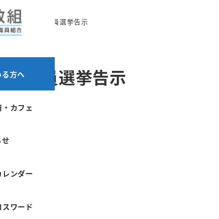
2025都議会議員選挙告示
都議会議員選挙告示
いる方へ
済・カフェ
13日
らせ
カレンダー
ロスワード