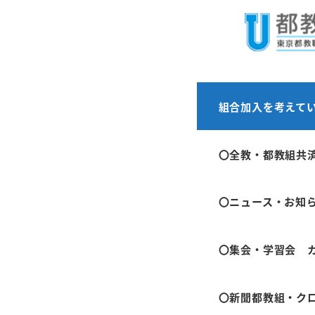
メ
ホーム
イベント
イ
ン
コ
ン
2025
組合加入を考えて
テ
ン
〇全教・都教組共
日付:
2025年6月
ツ
時間:
00:00
へ
〇ニュース・お知
移
動
〇集会・学習会 
〇新聞都教組・ク