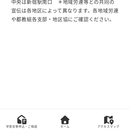
中央は新宿駅南口 ＊地域労連等との共同の
宣伝は各地区によって異なります。各地域労連
や都教組各支部・地区協にご確認ください。
本サイト上の全てのコンテンツの無断転載を禁じま
す。
学習会等申込・ご相談
ホーム
アクセスマップ