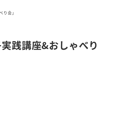
べり会」
子実践講座&おしゃべり