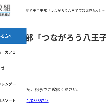
学習会
都教組八王子支部「つながろう八王子実践講座&おしゃ
八王子支部「つながろう八王
いる方へ
済・カフェ
月7日
らせ
00
会
カレンダー
ター 詳細は下記、記事でご確認ください。
ロスワード
uso.jp/2025/11/05/6524/