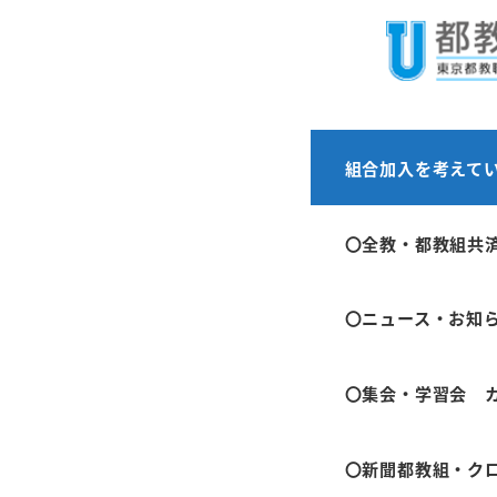
メ
ホーム
イベント
イ
ン
コ
ン
都教組
組合加入を考えて
テ
会」
ン
〇全教・都教組共
ツ
へ
日付:
2025年11
〇ニュース・お知
移
時間:
18:30
-
20:
動
カレンダー:
学習
〇集会・学習会 
南大沢市民セン
〇新聞都教組・ク
https://tokyo